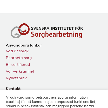
Användbara länkar
Vad är sorg?
Bearbeta sorg
Bli certifierad
Vår verksamhet
Nyhetsbrev
Kontakt
Tegnérgatan 24
Vi och våra samarbets­partners sparar information
113 59 Stockholm
(cookies) för att kunna erbjuda anpassad funktionalitet,
+46 8-33 50 40
samla in besöks­statistik och möjliggöra personaliserad