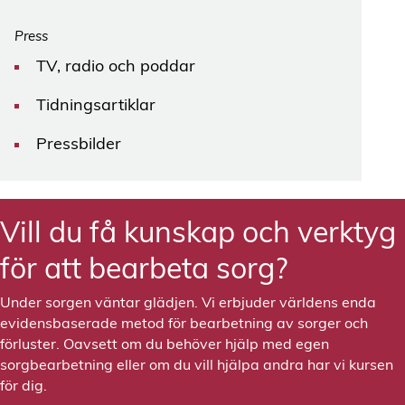
Press
TV, radio och poddar
Tidningsartiklar
Pressbilder
Vill du få kunskap och verktyg
för att bearbeta sorg?
Under sorgen väntar glädjen. Vi erbjuder världens enda
evidensbaserade metod för bearbetning av sorger och
förluster. Oavsett om du behöver hjälp med egen
sorgbearbetning eller om du vill hjälpa andra har vi kursen
för dig.