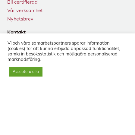
Bli certifierad
Vår verksamhet
Nyhetsbrev
Kontakt
Tegnérgatan 24
Vi och våra samarbets­partners sparar information
113 59 Stockholm
(cookies) för att kunna erbjuda anpassad funktionalitet,
+46 8-33 50 40
samla in besöks­statistik och möjliggöra personaliserad
marknads­föring.
info@sorg.se
Acceptera alla
Sociala medier
Nyhetsbrev
Prenumerera