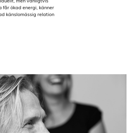
viduellt, men vanligtvis
ta får ökad energi, känner
rad känslomässig relation