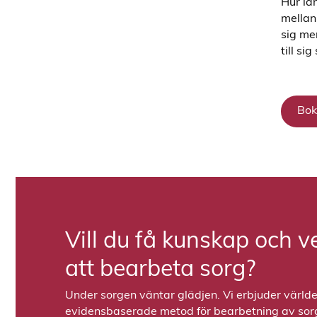
Hur lån
mellan 
sig me
till si
Bok
Vill du få kunskap och v
att bearbeta sorg?
Under sorgen väntar glädjen. Vi erbjuder värld
evidensbaserade metod för bearbetning av sorge