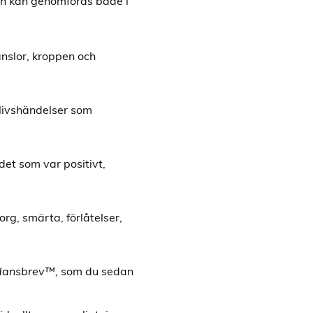
ch kan genomföras både i
änslor, kroppen och
 livshändelser som
det som var positivt,
org, smärta, förlåtelser,
dansbrev™,
som du sedan