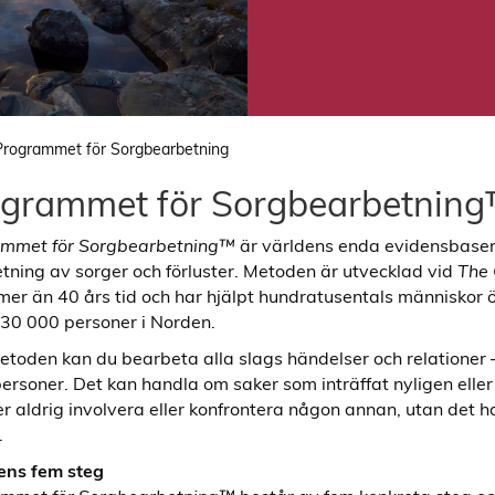
Programmet för Sorgbearbetning
grammet för Sorgbearbetnin
ammet för Sorgbearbetning™
är världens enda evidensbase
tning av sorger och förluster. Metoden är utvecklad vid
The 
mer än 40 års tid och har hjälpt hundratusentals människor 
n 30 000 personer i Norden.
toden kan du bearbeta alla slags händelser och relationer
ersoner. Det kan handla om saker som inträffat nyligen eller
r aldrig involvera eller konfrontera någon annan, utan det h
.
ens fem steg