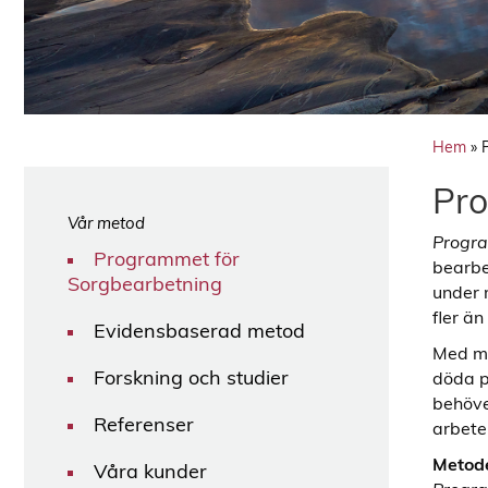
Hem
»
Pro
Vår metod
Progr
Programmet för
bearbe
Sorgbearbetning
under 
fler ä
Evidensbaserad metod
Med me
Forskning och studier
döda p
behöve
Referenser
arbete
Metod
Våra kunder