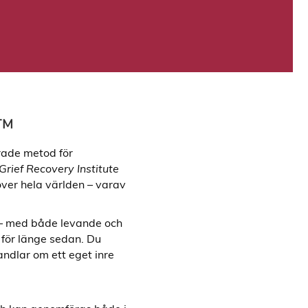
g™
rade metod för
Grief Recovery Institute
över hela världen – varav
 – med både levande och
 för länge sedan. Du
andlar om ett eget inre