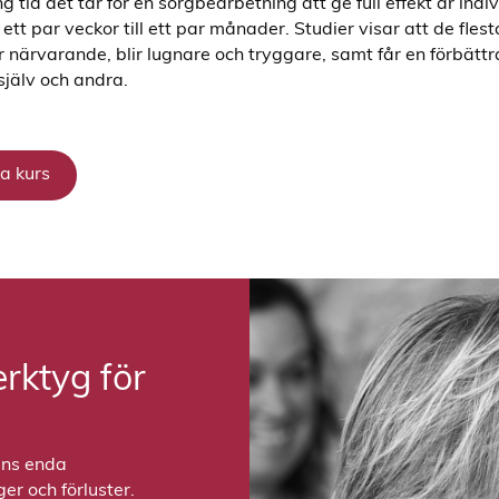
g tid det tar för en sorgbearbetning att ge full effekt är indi
ett par veckor till ett par månader. Studier visar att de fles
r närvarande, blir lugnare och tryggare, samt får en förbätt
g själv och andra.
a kurs
erktyg för
ens enda
r och förluster.