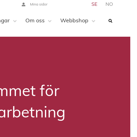
SE
NO
Mina sidor
ngar
Om oss
Webbshop
mmet för
arbetning