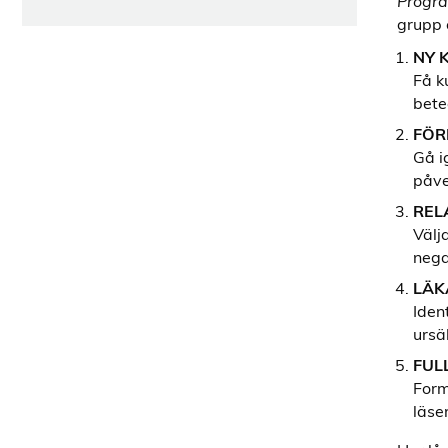
Progr
grupp o
NY 
Få k
bete
FÖR
Gå i
påve
REL
Välj
nega
LÄK
Iden
ursä
FUL
Form
läse