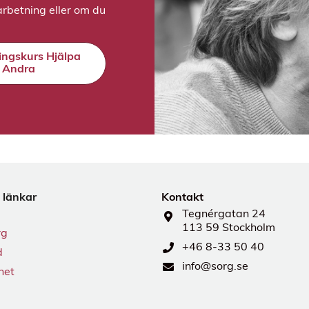
rbetning eller om du
ringskurs Hjälpa
Andra
 länkar
Kontakt
Tegnérgatan 24
113 59 Stockholm
rg
+46 8-33 50 40
d
info@sorg.se
het