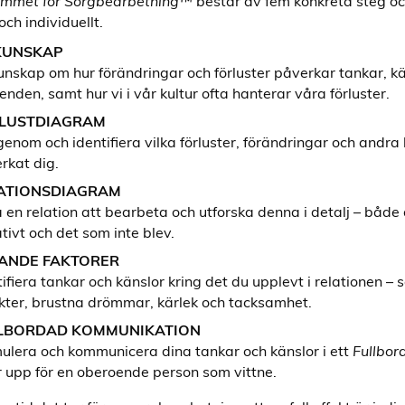
ammet för Sorgbearbetning™
består av fem konkreta steg o
ch individuellt.
KUNSKAP
unskap om hur förändringar och förluster påverkar tankar, k
enden, samt hur vi i vår kultur ofta hanterar våra förluster.
LUSTDIAGRAM
genom och identifiera vilka förluster, förändringar och andra
rkat dig.
ATIONSDIAGRAM
a en relation att bearbeta och utforska denna i detalj – både 
tivt och det som inte blev.
ANDE FAKTORER
tifiera tankar och känslor kring det du upplevt i relationen – s
kter, brustna drömmar, kärlek och tacksamhet.
LBORDAD KOMMUNIKATION
ulera och kommunicera dina tankar och känslor i ett
Fullbor
r upp för en oberoende person som vittne.