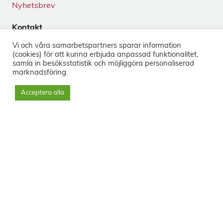
Nyhetsbrev
Kontakt
Tegnérgatan 24
Vi och våra samarbets­partners sparar information
113 59 Stockholm
(cookies) för att kunna erbjuda anpassad funktionalitet,
+46 8-33 50 40
samla in besöks­statistik och möjliggöra personaliserad
marknads­föring.
info@sorg.se
Acceptera alla
Sociala medier
Nyhetsbrev
Prenumerera
Svenska Institutet för Sorgbearbetning © 2023 - Org.nr: 556556-