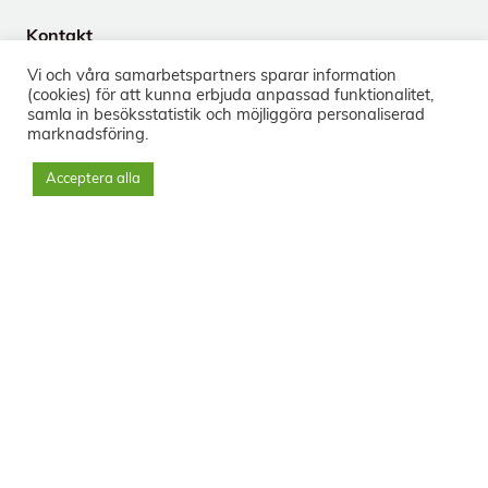
Kontakt
Tegnérgatan 24
Vi och våra samarbets­partners sparar information
113 59 Stockholm
(cookies) för att kunna erbjuda anpassad funktionalitet,
+46 8-33 50 40
samla in besöks­statistik och möjliggöra personaliserad
marknads­föring.
info@sorg.se
Acceptera alla
Sociala medier
Nyhetsbrev
Prenumerera
Svenska Institutet för Sorgbearbetning © 2023 - Org.nr: 556556-
4449