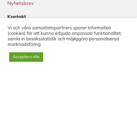
Nyhetsbrev
Kontakt
Tegnérgatan 24
Vi och våra samarbets­partners sparar information
113 59 Stockholm
(cookies) för att kunna erbjuda anpassad funktionalitet,
+46 8-33 50 40
samla in besöks­statistik och möjliggöra personaliserad
marknads­föring.
info@sorg.se
Acceptera alla
Sociala medier
Nyhetsbrev
Prenumerera
Svenska Institutet för Sorgbearbetning © 2023 - Org.nr: 556556-