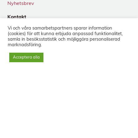
Nyhetsbrev
Kontakt
Tegnérgatan 24
Vi och våra samarbets­partners sparar information
113 59 Stockholm
(cookies) för att kunna erbjuda anpassad funktionalitet,
+46 8-33 50 40
samla in besöks­statistik och möjliggöra personaliserad
marknads­föring.
info@sorg.se
Acceptera alla
Sociala medier
Nyhetsbrev
Prenumerera
Svenska Institutet för Sorgbearbetning © 2023 - Org.nr: 556556-