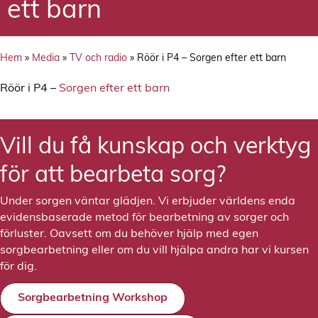
ett barn
Hem
»
Media
»
TV och radio
»
Röör i P4 – Sorgen efter ett barn
Röör i P4 –
Sorgen efter ett barn
Vill du få kunskap och verktyg
för att bearbeta sorg?
Under sorgen väntar glädjen. Vi erbjuder världens enda
evidensbaserade metod för bearbetning av sorger och
förluster. Oavsett om du behöver hjälp med egen
sorgbearbetning eller om du vill hjälpa andra har vi kursen
för dig.
Sorgbearbetning Workshop