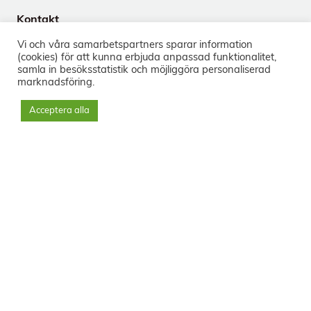
Kontakt
Tegnérgatan 24
Vi och våra samarbets­partners sparar information
113 59 Stockholm
(cookies) för att kunna erbjuda anpassad funktionalitet,
+46 8-33 50 40
samla in besöks­statistik och möjliggöra personaliserad
marknads­föring.
info@sorg.se
Acceptera alla
Sociala medier
Nyhetsbrev
Prenumerera
Svenska Institutet för Sorgbearbetning © 2023 - Org.nr: 556556-
4449