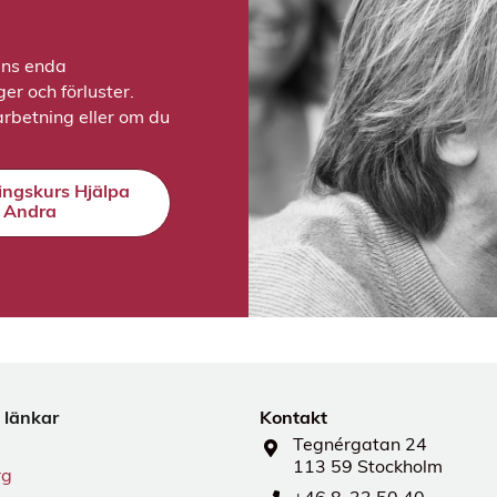
ens enda
r och förluster.
rbetning eller om du
ringskurs Hjälpa
Andra
 länkar
Kontakt
Tegnérgatan 24
113 59 Stockholm
rg