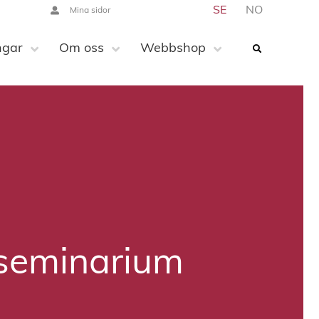
SE
NO
Mina sidor
ngar
Om oss
Webbshop
tseminarium