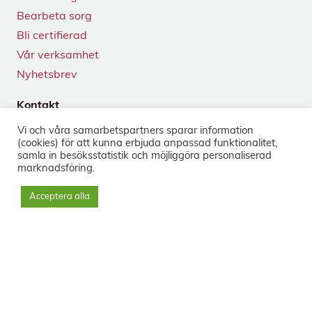
Bearbeta sorg
Bli certifierad
Vår verksamhet
Nyhetsbrev
Kontakt
Tegnérgatan 24
Vi och våra samarbets­partners sparar information
113 59 Stockholm
(cookies) för att kunna erbjuda anpassad funktionalitet,
+46 8-33 50 40
samla in besöks­statistik och möjliggöra personaliserad
marknads­föring.
info@sorg.se
Acceptera alla
Sociala medier
Nyhetsbrev