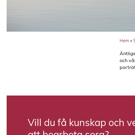
Hem
»
Äntlig
och vå
porträ
Vill du få kunskap och v