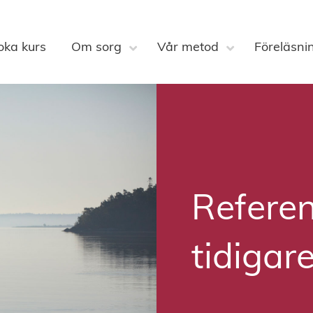
oka kurs
Om sorg
Vår metod
Föreläsni
Refere
tidigar