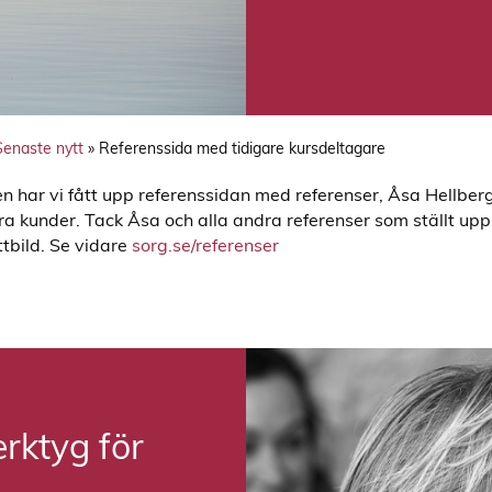
Senaste nytt
»
Referenssida med tidigare kursdeltagare
en har vi fått upp referenssidan med referenser, Åsa Hellberg
ra kunder. Tack Åsa och alla andra referenser som ställt upp
ttbild. Se vidare
sorg.se/referenser
erktyg för