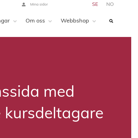
SE
NO
Mina sidor
ngar
Om oss
Webbshop
nssida med
e kursdeltagare