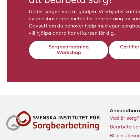
att bearbeta sorg?
Under sorgen väntar glädjen. Vi erbjuder värld
evidensbaserade metod för bearbetning av sorge
Oavsett om du behöver hjälp med egen sorgbea
vill hjälpa andra har vi kursen för dig.
Sorgbearbetning
Certifie
Workshop
Användbara
Vad är sorg?
Bearbeta so
Bli certifiera