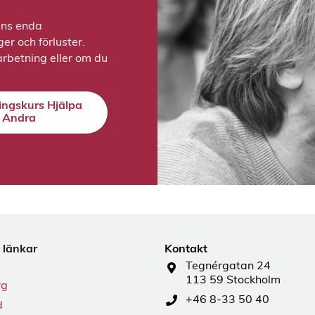
ens enda
r och förluster.
rbetning eller om du
ringskurs Hjälpa
Andra
 länkar
Kontakt
Tegnérgatan 24
113 59 Stockholm
rg
+46 8-33 50 40
d