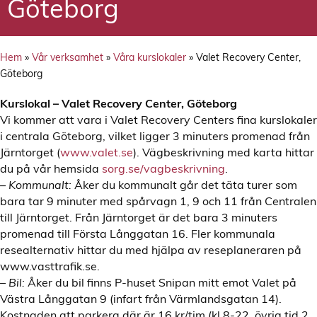
Göteborg
Hem
»
Vår verksamhet
»
Våra kurslokaler
»
Valet Recovery Center,
Göteborg
Kurslokal – Valet Recovery Center, Göteborg
Vi kommer att vara i Valet Recovery Centers fina kurslokaler
i centrala Göteborg, vilket ligger 3 minuters promenad från
Järntorget (
www.valet.se
). Vägbeskrivning med karta hittar
du på vår hemsida
sorg.se/vagbeskrivning
.
– Kommunalt:
Åker du kommunalt går det täta turer som
bara tar 9 minuter med spårvagn 1, 9 och 11 från Centralen
till Järntorget. Från Järntorget är det bara 3 minuters
promenad till Första Långgatan 16. Fler kommunala
resealternativ hittar du med hjälpa av reseplaneraren på
www.vasttrafik.se.
– Bil:
Åker du bil finns P-huset Snipan mitt emot Valet på
Västra Långgatan 9 (infart från
Värmlandsgatan 14)
.
Kostnaden att parkera där är 16 kr/tim (kl.8-22, övrig tid 2