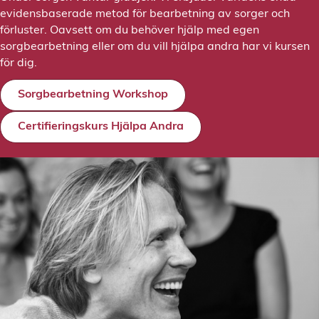
evidensbaserade metod för bearbetning av sorger och
förluster. Oavsett om du behöver hjälp med egen
sorgbearbetning eller om du vill hjälpa andra har vi kursen
för dig.
Sorgbearbetning Workshop
Certifieringskurs Hjälpa Andra