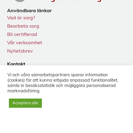
Användbara länkar
Vad är sorg?
Bearbeta sorg
Bli certifierad
Vår verksamhet
Nyhetsbrev
Kontakt
Tegnérgatan 24
Vi och våra samarbets­partners sparar information
113 59 Stockholm
(cookies) för att kunna erbjuda anpassad funktionalitet,
+46 8-33 50 40
samla in besöks­statistik och möjliggöra personaliserad
marknads­föring.
info@sorg.se
Acceptera alla
Sociala medier