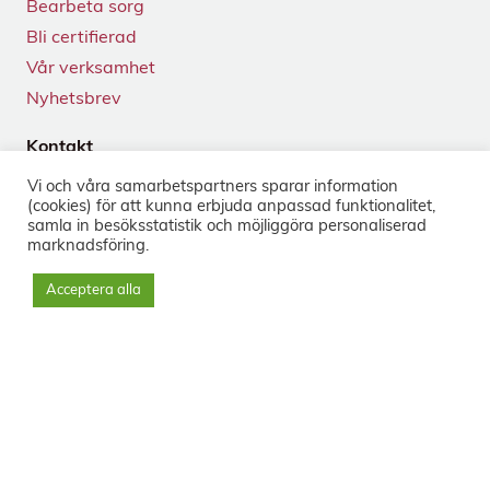
Bearbeta sorg
Bli certifierad
Vår verksamhet
Nyhetsbrev
Kontakt
Tegnérgatan 24
Vi och våra samarbets­partners sparar information
113 59 Stockholm
(cookies) för att kunna erbjuda anpassad funktionalitet,
+46 8-33 50 40
samla in besöks­statistik och möjliggöra personaliserad
marknads­föring.
info@sorg.se
Acceptera alla
Sociala medier
Nyhetsbrev