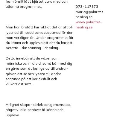
framförallt låtit hjärtat vara med och
utforma programmet.
0734117373
marie@polaritet-
healing.se
www.polaritet-
Man har förstått hur viktigt det är att bli
healing.se
lyssnad till, sedd och accepterad för den
man verkligen är. Under programmet får
du känna och uppleva att det du har att
berätta - din sanning - är viktig.
Detta innebär att du växer som
människa och individ, samt bär med dig
en gåva som du kan ge av till andra -
gåvan att se och lyssna till andra
sörjande på ett kärleksfullt och
villkorslöst sätt.
Ärlighet skapar kärlek och gemenskap,
något vi alla behöver få känna och
uppleva.