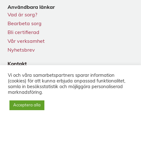
Användbara länkar
Vad är sorg?
Bearbeta sorg
Bli certifierad
Vår verksamhet
Nyhetsbrev
Kontakt
Tegnérgatan 24
Vi och våra samarbets­partners sparar information
113 59 Stockholm
(cookies) för att kunna erbjuda anpassad funktionalitet,
+46 8-33 50 40
samla in besöks­statistik och möjliggöra personaliserad
marknads­föring.
info@sorg.se
Acceptera alla
Sociala medier
Nyhetsbrev