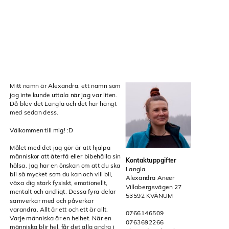
Mitt namn är Alexandra, ett namn som
jag inte kunde uttala när jag var liten.
Då blev det Langla och det har hängt
med sedan dess.
Välkommen till mig! :D
Målet med det jag gör är att hjälpa
människor att återfå eller bibehålla sin
Kontaktuppgifter
hälsa. Jag har en önskan om att du ska
Langla
bli så mycket som du kan och vill bli,
Alexandra Aneer
växa dig stark fysiskt, emotionellt,
Villabergsvägen 27
mentalt och andligt. Dessa fyra delar
53592 KVÄNUM
samverkar med och påverkar
varandra. Allt är ett och ett är allt.
0766146509
Varje människa är en helhet. När en
0763692266
människa blir hel, får det alla andra i