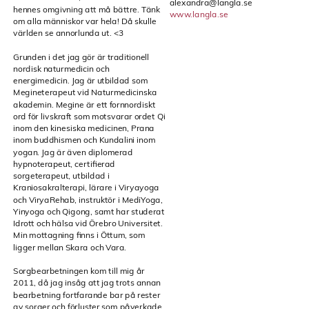
alexandra@langla.se
hennes omgivning att må bättre. Tänk
www.langla.se
om alla människor var hela! Då skulle
världen se annorlunda ut. <3
Grunden i det jag gör är traditionell
nordisk naturmedicin och
energimedicin. Jag är utbildad som
Megineterapeut vid Naturmedicinska
akademin. Megine är ett fornnordiskt
ord för livskraft som motsvarar ordet Qi
inom den kinesiska medicinen, Prana
inom buddhismen och Kundalini inom
yogan. Jag är även diplomerad
hypnoterapeut, certifierad
sorgeterapeut, utbildad i
Kraniosakralterapi, lärare i Viryayoga
och ViryaRehab, instruktör i MediYoga,
Yinyoga och Qigong, samt har studerat
Idrott och hälsa vid Örebro Universitet.
Min mottagning finns i Öttum, som
ligger mellan Skara och Vara.
Sorgbearbetningen kom till mig år
2011, då jag insåg att jag trots annan
bearbetning fortfarande bar på rester
av sorger och förluster som påverkade