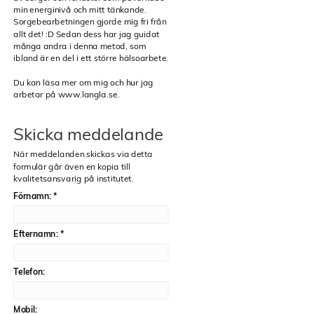
min energinivå och mitt tänkande.
Sorgebearbetningen gjorde mig fri från
allt det! :D Sedan dess har jag guidat
många andra i denna metod, som
ibland är en del i ett större hälsoarbete.
Du kan läsa mer om mig och hur jag
arbetar på www.langla.se.
Skicka meddelande
När meddelanden skickas via detta
formulär går även en kopia till
kvalitetsansvarig på institutet.
Förnamn:
*
Efternamn:
*
Telefon:
Mobil: